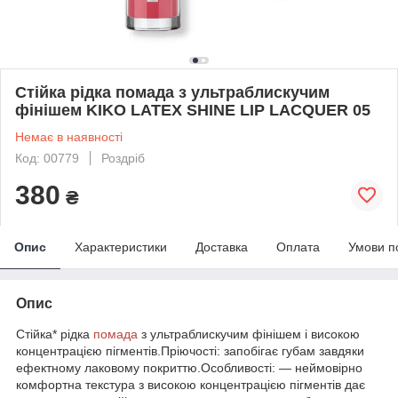
Стійка рідка помада з ультраблискучим
фінішем KIKO LATEX SHINE LIP LACQUER 05
Немає в наявності
Код: 00779
Роздріб
380
₴
Опис
Характеристики
Доставка
Оплата
Умови п
Опис
Стійка* рідка
помада
з ультраблискучим фінішем і високою
концентрацією пігментів.Пріючості: запобігає губам завдяки
ефектному лаковому покриттю.Особливості: — неймовірно
комфортна текстура з високою концентрацією пігментів дає