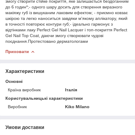
змогу створити стійке покриття, яке залишається бездоганним
до 6 годин*;- одного шару досить для створення виразного
макіяжу губ із вишуканим лаковим ефектом; - приємно ковзає
шкірою та легко наноситься завдяки м'якому аплікатору, який
в точності повторює контури губ;- ідеально гармонує з
відтінками лаку Perfect Gel Nail Lacquer і топ-покриття Perfect
Gel Nail Top Coat, даючи змогу створювати чудові
поєднання.Протестовано дерматологами
Приховати
Характеристики
Основні
Країна виробник
Італія
Користувальницькі характеристики
Виробник
Kiko Milano
Умови доставки