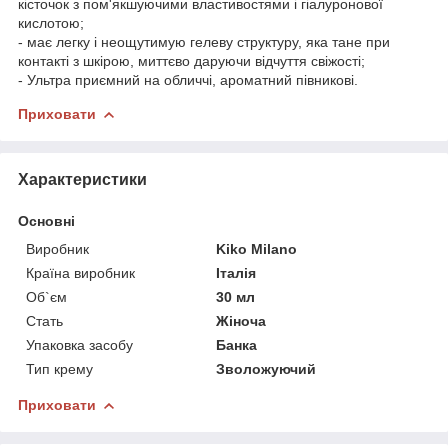
кісточок з пом'якшуючими властивостями і гіалуронової
кислотою;
- має легку і неощутимую гелеву структуру, яка тане при
контакті з шкірою, миттєво даруючи відчуття свіжості;
- Ультра приємний на обличчі, ароматний півникові.
Приховати
Характеристики
Основні
Виробник
Kiko Milano
Країна виробник
Італія
Об`єм
30 мл
Стать
Жіноча
Упаковка засобу
Банка
Тип крему
Зволожуючий
Приховати