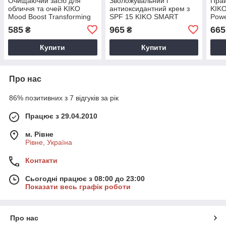
Очищаючий засіб для
Зволожувальний і
Прай
обличчя та очей KIKO
антиоксидантний крем з
KIK
Mood Boost Transforming
SPF 15 KIKO SMART
Powe
Face Cleansing Balm
URBAN SHIELD CREAM
Prim
585
965
665
₴
₴
Купити
Купити
Про нас
86% позитивних з 7 відгуків за рік
Працює з 29.04.2010
м. Рівне
Рівне, Україна
Контакти
Сьогодні працює з 08:00 до 23:00
Показати весь графік роботи
Про нас