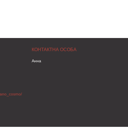
Анна
ilano_cosmo/