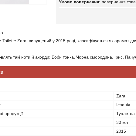
повернення това
та
e Toilette Zara, випущений у 2015 році, класифікується як аромат для
лять такі ноти й акорди: Боби тонка, Чорна смородина, Ірис, Пачул
ки
Zara
к
Іспанія
ї продукції
Туалетна
30 мл
2015