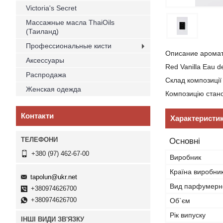
Victoria's Secret
Массажные масла ThaiOils
(Таиланд)
Профессиональные кисти
Описание арома
Аксессуары
Red Vanilla Eau d
Распродажа
Склад композиції
Женская одежда
Композицію станов
Контакти
Характеристи
Основні
+380 (97) 462-67-00
Виробник
Країна виробни
tapolun@ukr.net
Вид парфумерно
+380974626700
+380974626700
Об`єм
Рік випуску
ІНШІ ВИДИ ЗВ'ЯЗКУ