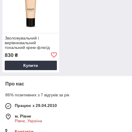
Зволожувальний і
вирівнювальний
тональний крем-флюїд
Smart Hydrating
830
₴
Foundation WR 01 Kiko
Milano Італія
Купити
Про нас
86% позитивних з 7 відгуків за рік
Працює з 29.04.2010
м. Рівне
Рівне, Україна
Контакти