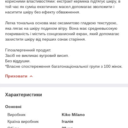
корисними властивостями: екстракт кермека підтягує шкіру, в
той час як суміш екзотичних масел допомагає зволожити і
наситити шкіру без ефекту обважнення.
Легка тональна основа має оксамитово гладкою текстурою,
яка лягає на шкіру подихом вітру. Вона має средневысокую
покриваність і містить сонцезахисний екран, який допомагає
захистити шкіру від перших ознак старіння.
Гіпоалергенний продукт.
Засіб не викликає вугровий висип.
Без віддушки.
*Власне спостереження багатонаціональної групи з 100 жінок.
Приховати
Характеристики
Основні
Виробник
Kiko Milano
Країна виробник
Італія