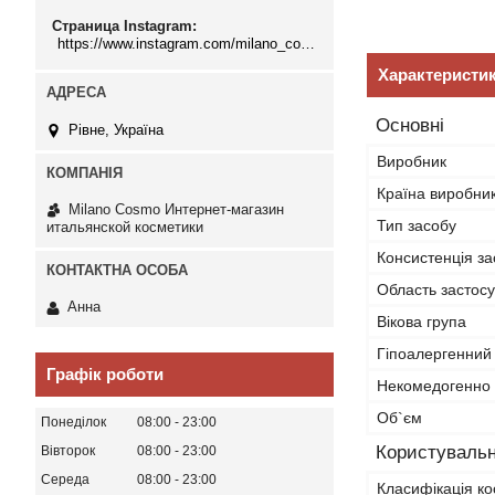
Страница Instagram
https://www.instagram.com/milano_cosmo/
Характеристи
Основні
Рівне, Україна
Виробник
Країна виробни
Milano Cosmo Интернет-магазин
Тип засобу
итальянской косметики
Консистенція за
Область застос
Анна
Вікова група
Гіпоалергенний
Графік роботи
Некомедогенно
Об`єм
Понеділок
08:00
23:00
Користувальн
Вівторок
08:00
23:00
Середа
08:00
23:00
Класифікація ко