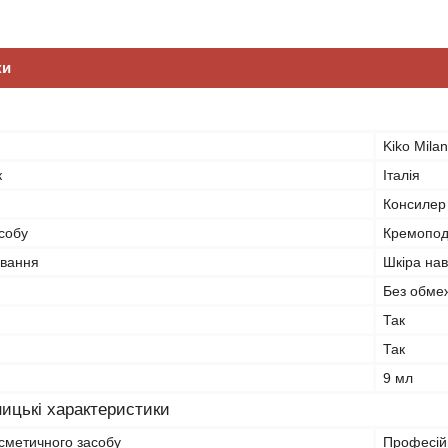
ки
Kiko Mila
к
Італія
Консилер
собу
Кремопод
ування
Шкіра нав
Без обме
Так
Так
9 мл
ицькі характеристики
сметичного засобу
Професій