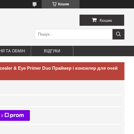
Кошик
Кошик
Я ТА ОБМІН
ВІДГУКИ
ncealer & Eye Primer Duo Праймер і консилер для очей
 з