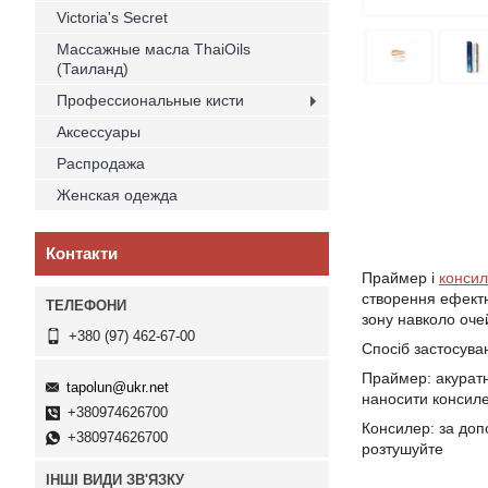
Victoria's Secret
Массажные масла ThaiOils
(Таиланд)
Профессиональные кисти
Аксессуары
Распродажа
Женская одежда
Контакти
Праймер і
конси
створення ефектн
зону навколо оче
+380 (97) 462-67-00
Спосіб застосува
Праймер: акуратн
tapolun@ukr.net
наносити консиле
+380974626700
Консилер: за доп
+380974626700
розтушуйте
ІНШІ ВИДИ ЗВ'ЯЗКУ