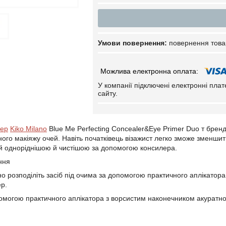
повернення това
У компанії підключені електронні пла
сайту.
лер
Kiko Milano
Blue Me Perfecting Concealer&Eye Primer Duo т брен
ого макіяжу очей. Навіть початківець візажист легко зможе зменши
й одноріднішою й чистішою за допомогою консилера.
ння
о розподіліть засіб під очима за допомогою практичного аплікатора
р.
омогою практичного аплікатора з ворсистим наконечником акуратно р