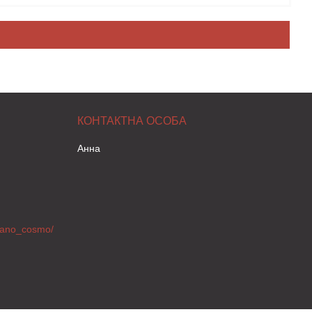
Анна
ilano_cosmo/