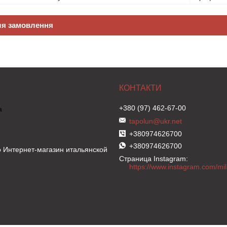
ля замовлення
+380 (97) 462-67-00
а
tapolun@ukr.net
+380974626700
+380974626700
 Интернет-магазин итальянской
Страница Instagram
https://www.instagram.com/m