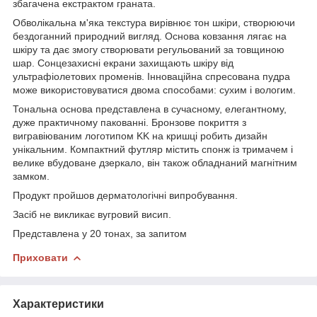
збагачена екстрактом граната.
Обволікальна м'яка текстура вирівнює тон шкіри, створюючи
бездоганний природний вигляд. Основа ковзання лягає на
шкіру та дає змогу створювати регульований за товщиною
шар. Сонцезахисні екрани захищають шкіру від
ультрафіолетових променів. Інноваційна спресована пудра
може використовуватися двома способами: сухим і вологим.
Тональна основа представлена в сучасному, елегантному,
дуже практичному пакованні. Бронзове покриття з
вигравіюваним логотипом KK на кришці робить дизайн
унікальним. Компактний футляр містить спонж із тримачем і
велике вбудоване дзеркало, він також обладнаний магнітним
замком.
Продукт пройшов дерматологічні випробування.
Засіб не викликає вугровий висип.
Представлена у 20 тонах, за запитом
Приховати
Характеристики