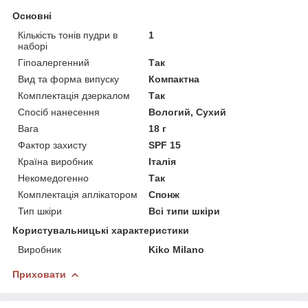
Основні
Кількість тонів пудри в
1
наборі
Гіпоалергенний
Так
Вид та форма випуску
Компактна
Комплектація дзеркалом
Так
Спосіб нанесення
Вологий, Сухий
Вага
18 г
Фактор захисту
SPF 15
Країна виробник
Італія
Некомедогенно
Так
Комплектація аплікатором
Спонж
Тип шкіри
Всі типи шкіри
Користувальницькі характеристики
Виробник
Kiko Milano
Приховати