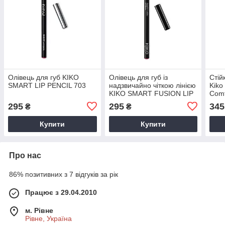
Олівець для губ KIKO
Олівець для губ із
Стій
SMART LIP PENCIL 703
надзвичайно чіткою лінією
Kiko
KIKO SMART FUSION LIP
Comf
PENCIL 507
295
295
345
₴
₴
Купити
Купити
Про нас
86% позитивних з 7 відгуків за рік
Працює з 29.04.2010
м. Рівне
Рівне, Україна