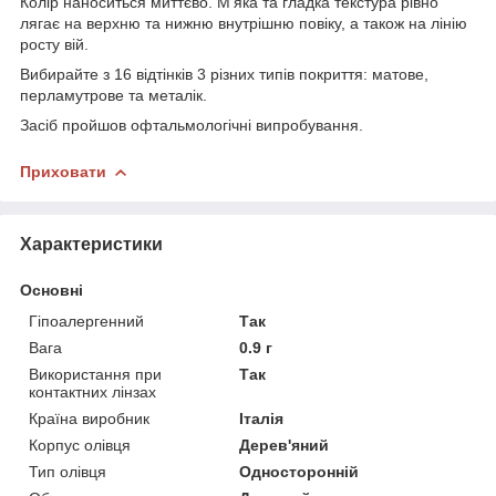
Колір наноситься миттєво. М'яка та гладка текстура рівно
лягає на верхню та нижню внутрішню повіку, а також на лінію
росту вій.
Вибирайте з 16 відтінків 3 різних типів покриття: матове,
перламутрове та металік.
Засіб пройшов офтальмологічні випробування.
Приховати
Характеристики
Основні
Гіпоалергенний
Так
Вага
0.9 г
Використання при
Так
контактних лінзах
Країна виробник
Італія
Корпус олівця
Дерев'яний
Тип олівця
Односторонній