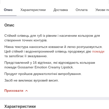
Опис
Характеристики
Доставка
Оплата
Умови п
Опис
Стійкий олівець для губ із рівним і насиченим кольором для
створення точних контурів.
Ніжна текстура наноситься ковзаючи й легко розтушовується.
Цей стійкий і водонепроникний олівець продовжує дію
помади
та запобігає її змазуванню.
Представлений у 16 відтінках, які відповідають кольорам
помади Gossamer Emotion Creamy Lipstick.
Продукт пройшов дерматологічні випробування.
Засіб не викликає вугровий висип.
Приховати
Характеристики