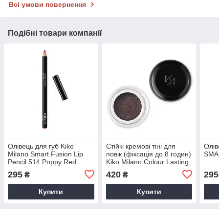
Всі умови повернення
Подібні товари компанії
Олівець для губ Kiko
Стійкі кремові тіні для
Олів
Milano Smart Fusion Lip
повік (фіксація до 8 годин)
SMA
Pencil 514 Poppy Red
Kiko Milano Colour Lasting
Creamy Eyeshadow 05
295
420
295
₴
₴
Купити
Купити