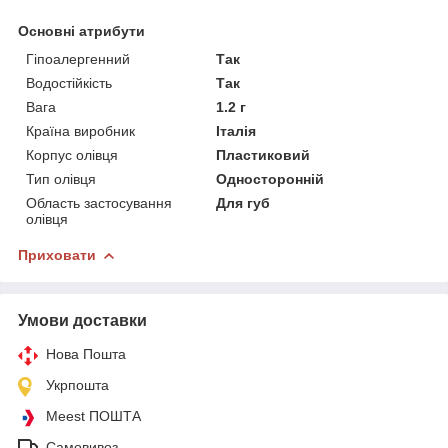
Основні атрибути
Гіпоалергенний
Так
Водостійкість
Так
Вага
1.2 г
Країна виробник
Італія
Корпус олівця
Пластиковий
Тип олівця
Односторонній
Область застосування
Для губ
олівця
Приховати
Умови доставки
Нова Пошта
Укрпошта
Meest ПОШТА
Самовивоз