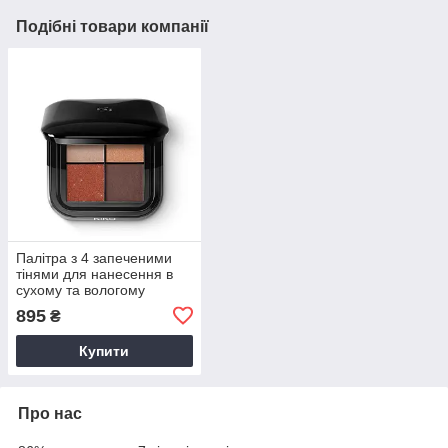
Подібні товари компанії
Палітра з 4 запеченими
тінями для нанесення в
сухому та вологому
вигляді Bright Quartet
895
₴
KIKO MILANO 03
Купити
Про нас