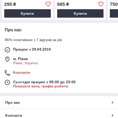
PENCIL 507
Mod Volume & Definition
Long
295
685
750
₴
₴
Mascara
Dime
Купити
Купити
Про нас
86% позитивних з 7 відгуків за рік
Працює з 29.04.2010
м. Рівне
Рівне, Україна
Контакти
Сьогодні працює з 08:00 до 23:00
Показати весь графік роботи
Про нас
Контакти