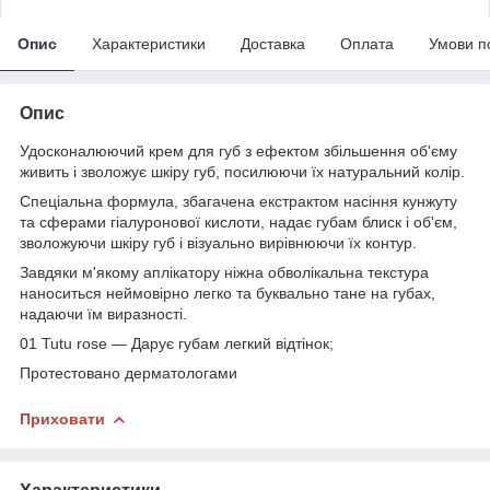
Опис
Характеристики
Доставка
Оплата
Умови п
Опис
Удосконалюючий крем для губ з ефектом збільшення об'єму
живить і зволожує шкіру губ, посилюючи їх натуральний колір.
Спеціальна формула, збагачена екстрактом насіння кунжуту
та сферами гіалуронової кислоти, надає губам блиск і об'єм,
зволожуючи шкіру губ і візуально вирівнюючи їх контур.
Завдяки м'якому аплікатору ніжна обволікальна текстура
наноситься неймовірно легко та буквально тане на губах,
надаючи їм виразності.
01 Tutu rose — Дарує губам легкий відтінок;
Протестовано дерматологами
Приховати