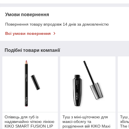
Умови повернення
Повернення товару впродовж 14 днів за домовленістю
Всі умови повернення
Подібні товари компанії
Олівець для губ із
Туш з міні-щіточкою для
Туш 
надзвичайно чіткою лінією
максі-обсягу та
збіл
KIKO SMART FUSION LIP
розділення вій KIKO Maxi
The 