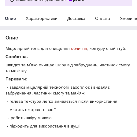
Опис
Характеристики
Доставка
Оплата
Умови п
Опис
Міцелярний гель для очищення
обличчя
, контуру очей і губ.
Свойства:
швидко та м'яко очищає шкіру від забруднень, частинок смогу
та макіяжу.
Переваги:
- завдяки міцелярній технології захоплює і видаляє
забруднення, частинки смогу та макіяж
- гелева текстура легко змивається після використання
- містить екстракт півонії
- робить шкіру м'якою
- підходить для використання в душі